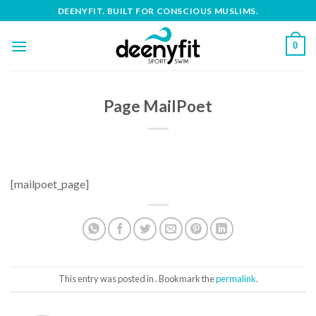
Skip
DEENYFIT. BUILT FOR CONSCIOUS MUSLIMS.
to
content
0
Page MailPoet
[mailpoet_page]
This entry was posted in . Bookmark the
permalink
.