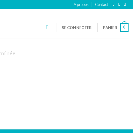
A propos
Contact
0
SE CONNECTER
PANIER
rminée