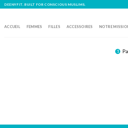
Skip
DEENYFIT. BUILT FOR CONSCIOUS MUSLIMS.
to
content
ACCUEIL
FEMMES
FILLES
ACCESSOIRES
NOTRE MISSIO
Pa
1