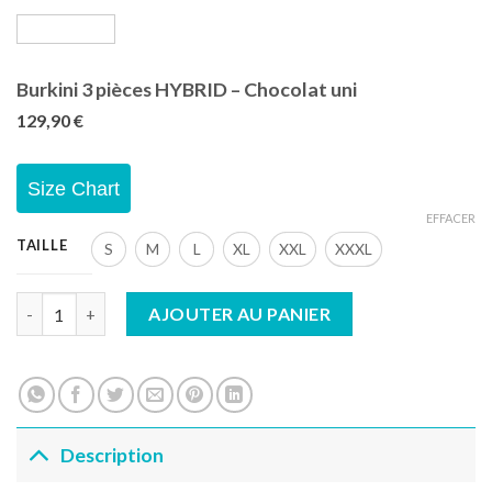
Burkini 3 pièces HYBRID – Chocolat uni
129,90
€
Size Chart
EFFACER
TAILLE
S
M
L
XL
XXL
XXXL
quantité de Burkini 3 pièces HYBRID - Chocolat uni
AJOUTER AU PANIER
Description