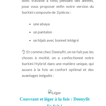
donc travaillé à fond, pendant des années,
pour vous proposer enfin notre version du
burkini composée de 3 pièces :
une abaya
un pantalon
un hijab avec bonnet intégré
👌 Et comme chez Deenyfit, on ne fait pas les
choses à moitié, on a confectionné notre
burkini Hybrid dans une matière unique, qui
assure à la fois un confort optimal et des
avantages inégalés :
ort
Couvrant et léger à la fois : Deenyfit
Evac