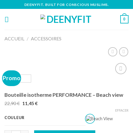
Skip
DEENYFIT. BUILT FOR CONSCIOUS MUSLIMS.
to
content
0
ACCUEIL
/
ACCESSOIRES
Promo
Ajouter
Bouteille isotherme PERFORMANCE – Beach view
à la liste
de
Le
Le
22,90
€
11,45
€
souhaits
prix
prix
EFFACER
initial
actuel
était :
est :
COULEUR
22,90 €.
11,45 €.