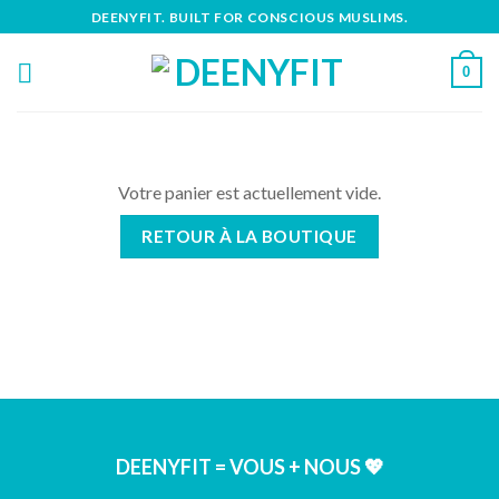
Skip
DEENYFIT. BUILT FOR CONSCIOUS MUSLIMS.
to
content
0
Votre panier est actuellement vide.
RETOUR À LA BOUTIQUE
DEENYFIT = VOUS + NOUS 💖